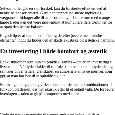
Selvom loftet gør en stor forskel, kan du forstærke effekten ved at
tænke helhedsorienteret. Gardiner, tæpper, polstrede møbler og
vægpaneler bidrager alle til at absorbere lyd. I store rum med mange
hårde flader kan det være nødvendigt at kombinere flere løsninger for
at opnå den bedste balance.
Et godt tip er at starte med loftet og derefter justere med mindre
elementer, indtil du finder den ønskede akustiske og æstetiske harmoni.
En investering i både komfort og æstetik
Et akustikloft er ikke kun en praktisk løsning – det er en investering i
livskvalitet. Når lyden falder til ro, føles rummet mere indbydende, og
samtaler bliver lettere. Det skaber en atmosfære af ro og nærvær, som
gør, at man har lyst til at opholde sig der.
For mange boligejere og virksomheder er det netop kombinationen af
funktion og design, der gør akustiklofter til et oplagt valg. De forbedrer
hverdagen – uden at gå på kompromis med stilen.
Vælg de rigtige materialer til vægge, gulve og lofter – skab et