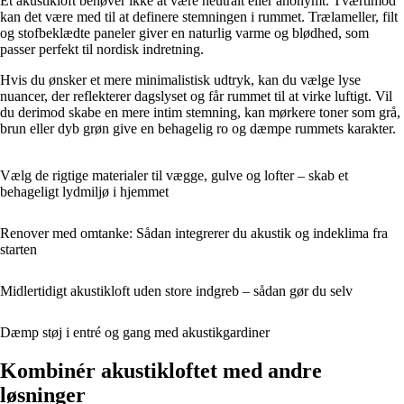
Et akustikloft behøver ikke at være neutralt eller anonymt. Tværtimod
kan det være med til at definere stemningen i rummet. Trælameller, filt
og stofbeklædte paneler giver en naturlig varme og blødhed, som
passer perfekt til nordisk indretning.
Hvis du ønsker et mere minimalistisk udtryk, kan du vælge lyse
nuancer, der reflekterer dagslyset og får rummet til at virke luftigt. Vil
du derimod skabe en mere intim stemning, kan mørkere toner som grå,
brun eller dyb grøn give en behagelig ro og dæmpe rummets karakter.
Vælg de rigtige materialer til vægge, gulve og lofter – skab et
behageligt lydmiljø i hjemmet
Renover med omtanke: Sådan integrerer du akustik og indeklima fra
starten
Midlertidigt akustikloft uden store indgreb – sådan gør du selv
Dæmp støj i entré og gang med akustikgardiner
Kombinér akustikloftet med andre
løsninger