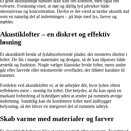
Et godt akustikmiljø handler ikke kun om komfort, men også om
velvære. Forskning viser, at støj og dårlig lyd påvirker både
stressniveau og koncentration. Derfor er det værd at tænke akustik ind
som en naturlig del af indretningen – på linje med lys, farver og
møbler.
Akustiklofter – en diskret og effektiv
løsning
Et akustikloft består af lydabsorberende plader, der monteres direkte i
loftet. De fås i mange materialer og designs, så de kan tilpasses både
æstetik og funktion. Nogle vælger klassiske hvide lofter, mens andre
går efter farvede eller teksturerede overflader, der tilfører karakter til
rummet.
Fordelen ved akustiklofter er, at de arbejder dér, hvor lyden oftest
reflekteres mest – nemlig fra loftet. Det betyder, at du kan opnå en
markant forbedring af lydmiljøet uden at ændre på rummets øvrige
indretning. Samtidig kan du kombinere loftet med indbygget
belysning, så det bliver en integreret del af rummets udtryk.
Skab varme med materialer og farver