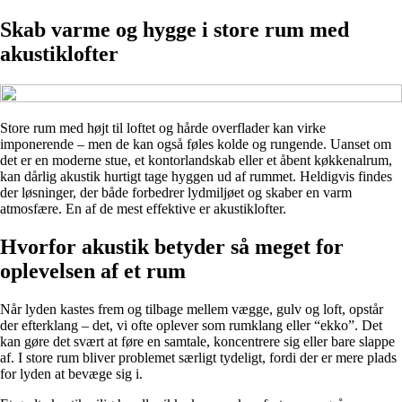
Skab varme og hygge i store rum med
akustiklofter
Store rum med højt til loftet og hårde overflader kan virke
imponerende – men de kan også føles kolde og rungende. Uanset om
det er en moderne stue, et kontorlandskab eller et åbent køkkenalrum,
kan dårlig akustik hurtigt tage hyggen ud af rummet. Heldigvis findes
der løsninger, der både forbedrer lydmiljøet og skaber en varm
atmosfære. En af de mest effektive er akustiklofter.
Hvorfor akustik betyder så meget for
oplevelsen af et rum
Når lyden kastes frem og tilbage mellem vægge, gulv og loft, opstår
der efterklang – det, vi ofte oplever som rumklang eller “ekko”. Det
kan gøre det svært at føre en samtale, koncentrere sig eller bare slappe
af. I store rum bliver problemet særligt tydeligt, fordi der er mere plads
for lyden at bevæge sig i.