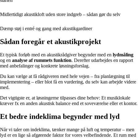
starten
Midlertidigt akustikloft uden store indgreb – sådan gør du selv
Dæmp støj i entré og gang med akustikgardiner
Sådan foregår et akustikprojekt
Et typisk forløb med en akustikrådgiver begynder med en
lydmåling
og en
analyse af rummets funktion
. Derefter udarbejdes en rapport
med anbefalinger og konkrete løsningsforslag.
Du kan vælge at få rådgiveren med hele vejen – fra planlægning til
implementering – eller blot få en vurdering, du selv kan arbejde videre
med.
Det vigtigste er, at løsningerne tilpasses dine behov: Et musiklokale
kræver fx en anden akustisk balance end et soveværelse eller et kontor.
Et bedre indeklima begynder med lyd
Når vi taler om indeklima, tænker mange på luft og temperatur – men
lyd er en lige så afgørende faktor for vores velbefindende. Et rum med