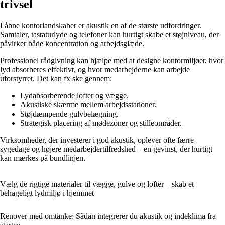
trivsel
I åbne kontorlandskaber er akustik en af de største udfordringer.
Samtaler, tastaturlyde og telefoner kan hurtigt skabe et støjniveau, der
påvirker både koncentration og arbejdsglæde.
Professionel rådgivning kan hjælpe med at designe kontormiljøer, hvor
lyd absorberes effektivt, og hvor medarbejderne kan arbejde
uforstyrret. Det kan fx ske gennem:
Lydabsorberende lofter og vægge.
Akustiske skærme mellem arbejdsstationer.
Støjdæmpende gulvbelægning.
Strategisk placering af mødezoner og stilleområder.
Virksomheder, der investerer i god akustik, oplever ofte færre
sygedage og højere medarbejdertilfredshed – en gevinst, der hurtigt
kan mærkes på bundlinjen.
Vælg de rigtige materialer til vægge, gulve og lofter – skab et
behageligt lydmiljø i hjemmet
Renover med omtanke: Sådan integrerer du akustik og indeklima fra