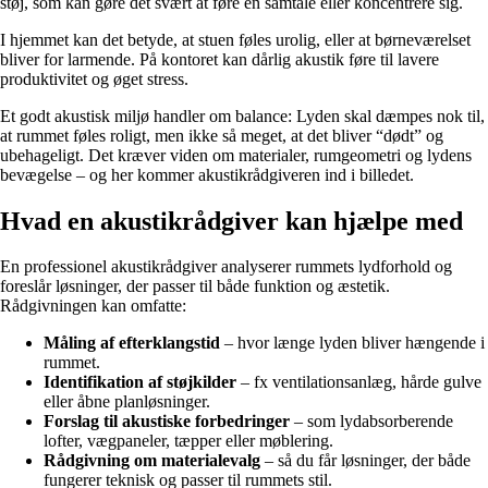
støj, som kan gøre det svært at føre en samtale eller koncentrere sig.
I hjemmet kan det betyde, at stuen føles urolig, eller at børneværelset
bliver for larmende. På kontoret kan dårlig akustik føre til lavere
produktivitet og øget stress.
Et godt akustisk miljø handler om balance: Lyden skal dæmpes nok til,
at rummet føles roligt, men ikke så meget, at det bliver “dødt” og
ubehageligt. Det kræver viden om materialer, rumgeometri og lydens
bevægelse – og her kommer akustikrådgiveren ind i billedet.
Hvad en akustikrådgiver kan hjælpe med
En professionel akustikrådgiver analyserer rummets lydforhold og
foreslår løsninger, der passer til både funktion og æstetik.
Rådgivningen kan omfatte:
Måling af efterklangstid
– hvor længe lyden bliver hængende i
rummet.
Identifikation af støjkilder
– fx ventilationsanlæg, hårde gulve
eller åbne planløsninger.
Forslag til akustiske forbedringer
– som lydabsorberende
lofter, vægpaneler, tæpper eller møblering.
Rådgivning om materialevalg
– så du får løsninger, der både
fungerer teknisk og passer til rummets stil.