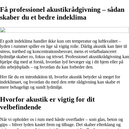
Få professionel akustikrådgivning – sådan
skaber du et bedre indeklima
Et godt indeklima handler ikke kun om temperatur og luftkvalitet –
lyden i rummet spiller en lige så vigtig rolle. Dårlig akustik kan føre til
stress, træthed og koncentrationsbesvær, mens et velafbalanceret
lydmiljø skaber ro, fokus og trivsel. Professionel akustikrådgivning kan
hjælpe dig med at forstå, hvordan lyd bevæger sig i dit hjem eller på
din arbejdsplads – og hvordan du kan forbedre den.
Her får du en introduktion til, hvorfor akustik betyder så meget for
indeklimaet, og hvordan du med den rette rådgivning kan skabe et
mere behageligt og sundt lydmiljø.
Hvorfor akustik er vigtig for dit
velbefindende
Når vi opholder os i rum med hårde overflader – som glas, beton og
gips – bliver lyden kastet frem og tilbage. Det skaber efterklang og