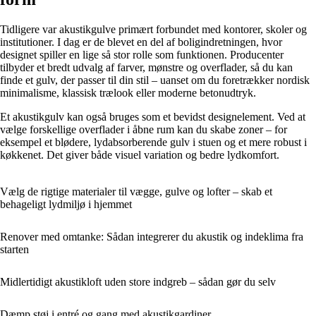
Tidligere var akustikgulve primært forbundet med kontorer, skoler og
institutioner. I dag er de blevet en del af boligindretningen, hvor
designet spiller en lige så stor rolle som funktionen. Producenter
tilbyder et bredt udvalg af farver, mønstre og overflader, så du kan
finde et gulv, der passer til din stil – uanset om du foretrækker nordisk
minimalisme, klassisk trælook eller moderne betonudtryk.
Et akustikgulv kan også bruges som et bevidst designelement. Ved at
vælge forskellige overflader i åbne rum kan du skabe zoner – for
eksempel et blødere, lydabsorberende gulv i stuen og et mere robust i
køkkenet. Det giver både visuel variation og bedre lydkomfort.
Vælg de rigtige materialer til vægge, gulve og lofter – skab et
behageligt lydmiljø i hjemmet
Renover med omtanke: Sådan integrerer du akustik og indeklima fra
starten
Midlertidigt akustikloft uden store indgreb – sådan gør du selv
Dæmp støj i entré og gang med akustikgardiner