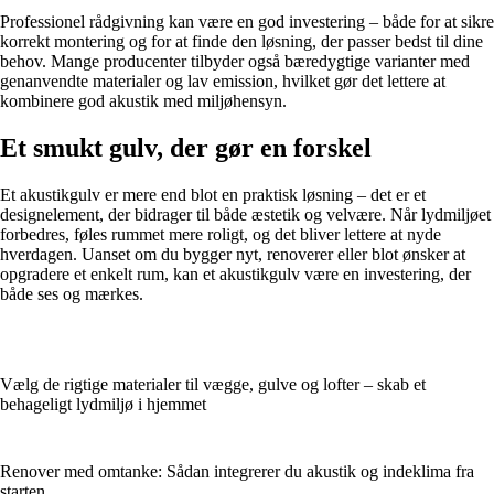
Professionel rådgivning kan være en god investering – både for at sikre
korrekt montering og for at finde den løsning, der passer bedst til dine
behov. Mange producenter tilbyder også bæredygtige varianter med
genanvendte materialer og lav emission, hvilket gør det lettere at
kombinere god akustik med miljøhensyn.
Et smukt gulv, der gør en forskel
Et akustikgulv er mere end blot en praktisk løsning – det er et
designelement, der bidrager til både æstetik og velvære. Når lydmiljøet
forbedres, føles rummet mere roligt, og det bliver lettere at nyde
hverdagen. Uanset om du bygger nyt, renoverer eller blot ønsker at
opgradere et enkelt rum, kan et akustikgulv være en investering, der
både ses og mærkes.
Vælg de rigtige materialer til vægge, gulve og lofter – skab et
behageligt lydmiljø i hjemmet
Renover med omtanke: Sådan integrerer du akustik og indeklima fra
starten