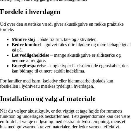
Fordele i hverdagen
Ud over den æstetiske værdi giver akustikgulve en række praktiske
fordele:
Mindre støj
– både fra trin, tale og aktiviteter.
Bedre komfort
– gulvet føles ofte blødere og mere behageligt at
gå på.
Let vedligeholdelse
– mange akustikgulve er slidstærke og
nemme at rengøre.
Energibesparelse
– nogle typer har isolerende egenskaber, der
kan bidrage til et mere stabilt indeklima.
For familier med børn, kæledyr eller hjemmearbejdsplads kan
forskellen i lydniveau mærkes tydeligt i hverdagen.
Installation og valg af materiale
Når du vælger akustikgulv, er det vigtigt at tage højde for rummets
funktion og underlagets beskaffenhed. I etageejendomme kan det være
en fordel at vælge en løsning med ekstra trinlydsdæmpning, mens et
hus med gulvvarme kræver materialer, der leder varmen effektivt.