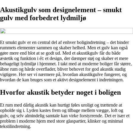
Akustikgulv som designelement – smukt
gulv med forbedret lydmiljø
Et smukt gulv er en central del af enhver boligindretning – det binder
rummets elementer sammen og skaber helhed. Men et gulv kan også
gøre mere end blot at se godt ud. Med et akustikgulv får du både
æstetik og funktion i ét: et design, der dæmper støj og skaber et mere
behageligt lydmiljø i hjemmet. I takt med at moderne boliger får større,
åbne rum og hårde overflader, bliver behovet for god akustik stadig
vigtigere. Her ser vi nærmere på, hvordan akustikgulve fungerer, og
hvordan de kan bruges som et aktivt designelement i indretningen.
Hvorfor akustik betyder noget i boligen
Et rum med dårlig akustik kan hurtigt føles uroligt og trættende at
opholde sig i. Lyden kastes frem og tilbage mellem vægge, loft og
gulv, og selv almindelig samtale kan virke forstyrrende. Det er især et
problem i moderne hjem med store glaspartier, klinker og minimal
tekstilindretning.