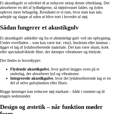
Et akustikgulv er udviklet til at reducere netop denne efterklang. Det
absorberer en del af lydbølgerne, så støjniveauet falder, og lyden
opleves mere behagelig. Resultatet er et rum, hvor man kan tale,
arbejde og slappe af uden at blive træt i hovedet af støj.
Sådan fungerer et akustikgulv
Et akustikgulv adskiller sig fra et almindeligt gulv ved sin opbygning.
Under overfladen – som kan være træ, vinyl, linoleum eller laminat –
ligger et lag af lydabsorberende materiale. Det kan være skum, kork
eller specialudviklede fibre, der dæmper vibrationer og trinlyde.
Der findes to hovedtyper:
Flydende akustikgulve
, hvor gulvet lægges oven på et
underlag, der absorberer lyd og vibrationer.
Integrerede akustikgulve
, hvor det lydabsorberende lag er en
del af selve gulvplanken eller flisen.
Begge løsninger kan reducere støj markant – både i rummet og til
etagen nedenunder.
Design og æstetik – når funktion møder
form